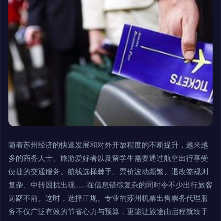
随着苏州经济的快速发展和对外开放程度的不断提升，越来越
多的商务人士、旅游爱好者以及留学生需要通过航空出行享受
便捷的交通服务。航线选择棘手、票价波动频繁、退改签规则
复杂、中转困扰出现……在信息错综复杂的同时令不少出行旅客
踌躇不前。这时，选择正规、专业的苏州机票出售票务代理服
务不仅广泛有效的节省心力与预算，更能让旅途由启程就臻于