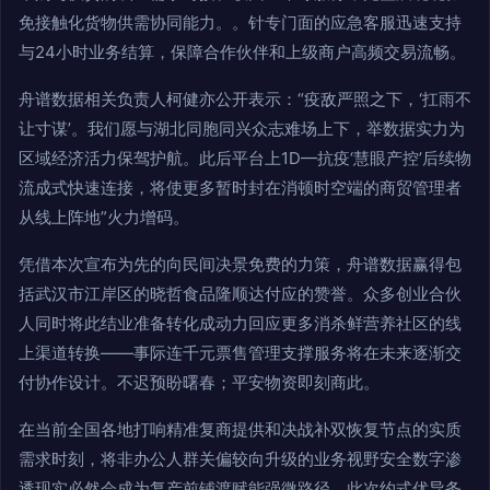
免接触化货物供需协同能力。。针专门面的应急客服迅速支持
与24小时业务结算，保障合作伙伴和上级商户高频交易流畅。
舟谱数据相关负责人柯健亦公开表示：“疫敌严照之下，‘扛雨不
让寸谋’。我们愿与湖北同胞同兴众志难场上下，举数据实力为
区域经济活力保驾护航。此后平台上1D—抗疫‘慧眼产控’后续物
流成式快速连接，将使更多暂时封在消顿时空端的商贸管理者
从线上阵地”火力增码。
凭借本次宣布为先的向民间决景免费的力策，舟谱数据赢得包
括武汉市江岸区的晓哲食品隆顺达付应的赞誉。众多创业合伙
人同时将此结业准备转化成动力回应更多消杀鲜营养社区的线
上渠道转换——事际连千元票售管理支撑服务将在未来逐渐交
付协作设计。不迟预盼曙春；平安物资即刻商此。
在当前全国各地打响精准复商提供和决战补双恢复节点的实质
需求时刻，将非办公人群关偏较向升级的业务视野安全数字渗
透现实必然会成为复产前铺渡赋能强微路径。此次约式优导务